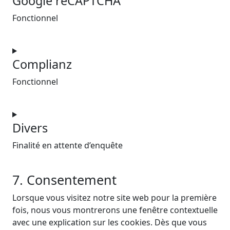
Google reCAPTCHA
Fonctionnel
Consent
to
Complianz
service
Fonctionnel
google-
recaptcha
Consent
to
Divers
service
Finalité en attente d’enquête
complianz
Consent
7. Consentement
to
Lorsque vous visitez notre site web pour la première
service
fois, nous vous montrerons une fenêtre contextuelle
divers
avec une explication sur les cookies. Dès que vous